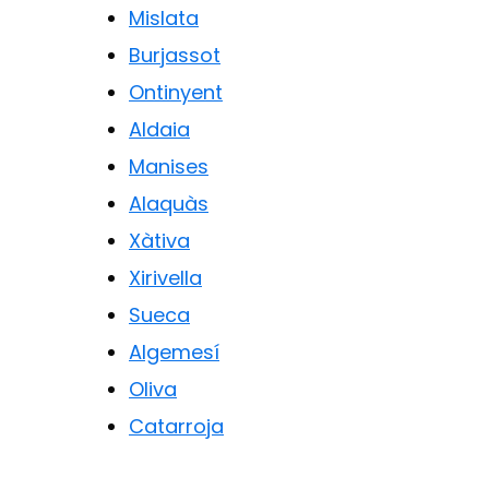
Mislata
Burjassot
Ontinyent
Aldaia
Manises
Alaquàs
Xàtiva
Xirivella
Sueca
Algemesí
Oliva
Catarroja