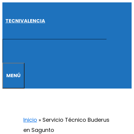
Saltar
al
TECNIVALENCIA
contenido
MENÚ
Inicio
»
Servicio Técnico Buderus
en Sagunto