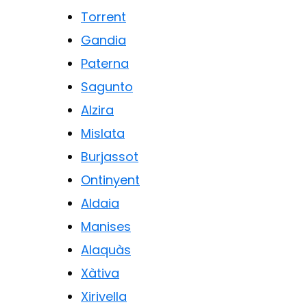
Torrent
Gandia
Paterna
Sagunto
Alzira
Mislata
Burjassot
Ontinyent
Aldaia
Manises
Alaquàs
Xàtiva
Xirivella