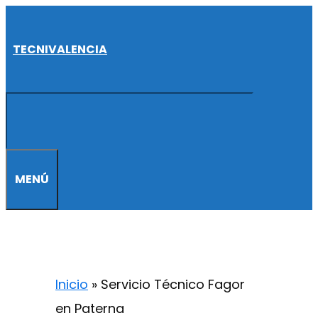
Saltar
al
TECNIVALENCIA
contenido
MENÚ
Inicio
»
Servicio Técnico Fagor
en Paterna