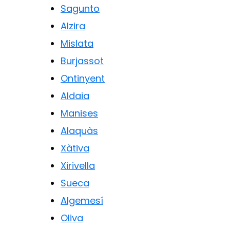
Sagunto
Alzira
Mislata
Burjassot
Ontinyent
Aldaia
Manises
Alaquàs
Xàtiva
Xirivella
Sueca
Algemesí
Oliva