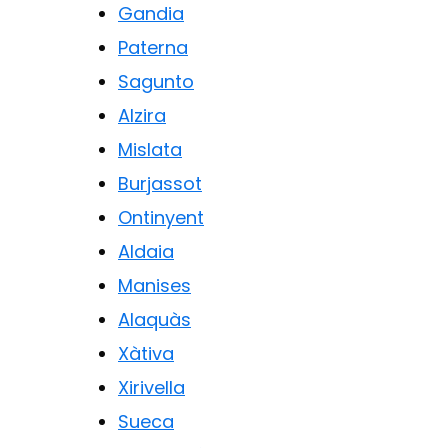
Gandia
Paterna
Sagunto
Alzira
Mislata
Burjassot
Ontinyent
Aldaia
Manises
Alaquàs
Xàtiva
Xirivella
Sueca