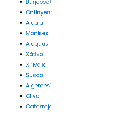
Burjassot
Ontinyent
Aldaia
Manises
Alaquàs
Xàtiva
Xirivella
Sueca
Algemesí
Oliva
Catarroja