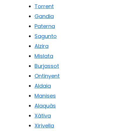
Torrent
Gandia
Paterna
Sagunto
Alzira
Mislata
Burjassot
Ontinyent
Aldaia
Manises
Alaquàs
Xàtiva
Xirivella