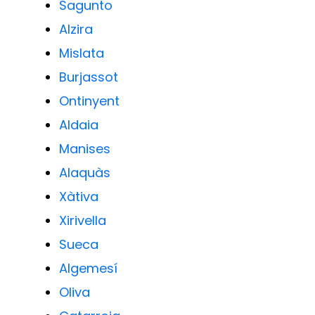
Sagunto
Alzira
Mislata
Burjassot
Ontinyent
Aldaia
Manises
Alaquàs
Xàtiva
Xirivella
Sueca
Algemesí
Oliva