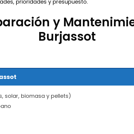
des, prioridades y presupuesto.
eparación y Mantenimi
Burjassot
jassot
s, solar, biomasa y pellets)
pano