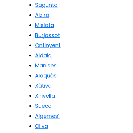
Sagunto
Alzira
Mislata
Burjassot
Ontinyent
Aldaia
Manises
Alaquàs
Xàtiva
Xirivella
Sueca
Algemesí
Oliva