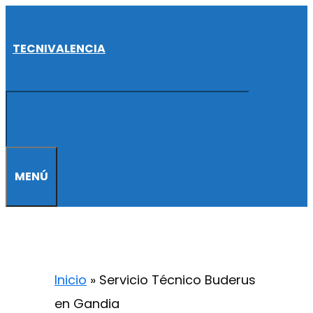
Saltar
al
TECNIVALENCIA
contenido
MENÚ
Inicio
»
Servicio Técnico Buderus
en Gandia