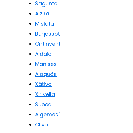
Sagunto
Alzira
Mislata
Burjassot
Ontinyent
Aldaia
Manises
Alaquàs
Xàtiva
Xirivella
Sueca
Algemesí
Oliva