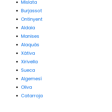
Mislata
Burjassot
Ontinyent
Aldaia
Manises
Alaquàs
Xàtiva
Xirivella
Sueca
Algemesí
Oliva
Catarroja