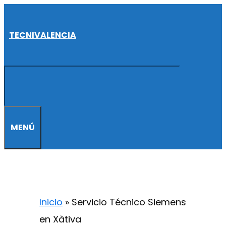
Saltar
al
TECNIVALENCIA
contenido
MENÚ
Inicio
»
Servicio Técnico Siemens
en Xàtiva