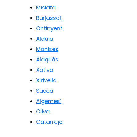
Mislata
Burjassot
Ontinyent
Aldaia
Manises
Alaquàs
Xàtiva
Xirivella
Sueca
Algemesí
Oliva
Catarroja