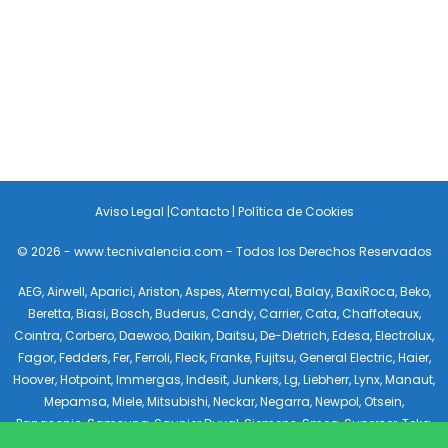
Aviso Legal
|
Contacto
|
Política de Cookies
© 2026 - www.tecnivalencia.com - Todos los Derechos Reservados
AEG
,
Airwell
,
Aparici
,
Ariston
,
Aspes
,
Atermycal
,
Balay
,
BaxiRoca
,
Beko
,
Beretta
,
Biasi
,
Bosch
,
Buderus
,
Candy
,
Carrier
,
Cata
,
Chaffoteaux
,
Cointra
,
Corbero
,
Daewoo
,
Daikin
,
Daitsu
,
De-Dietrich
,
Edesa
,
Electrolux
,
Fagor
,
Fedders
,
Fer
,
Ferroli
,
Fleck
,
Franke
,
Fujitsu
,
General Electric
,
Haier
,
Hoover
,
Hotpoint
,
Immergas
,
Indesit
,
Junkers
,
Lg
,
Liebherr
,
Lynx
,
Manaut
,
Mepamsa
,
Miele
,
Mitsubishi
,
Neckar
,
Negarra
,
Newpol
,
Otsein
,
Panasonic
,
Samsung
,
Saunier Duval
,
Siemens
,
Smeg
,
Superser
,
Teka
,
Tifell
,
Toshiba
,
Vaillant
,
Viessmann
,
Whirlpool
,
White Westinghouse
,