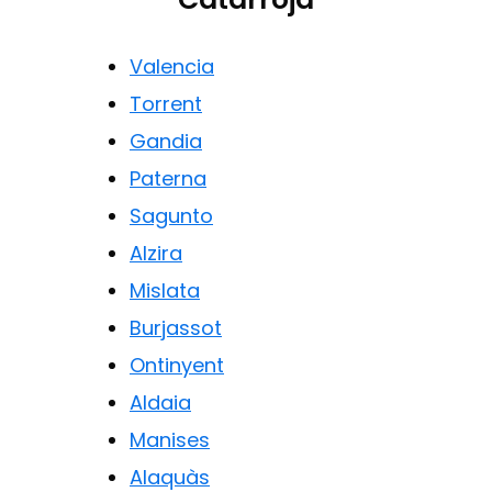
Valencia
Torrent
Gandia
Paterna
Sagunto
Alzira
Mislata
Burjassot
Ontinyent
Aldaia
Manises
Alaquàs