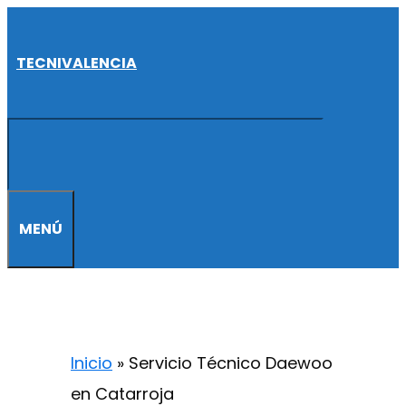
Saltar
al
TECNIVALENCIA
contenido
MENÚ
Inicio
»
Servicio Técnico Daewoo
en Catarroja