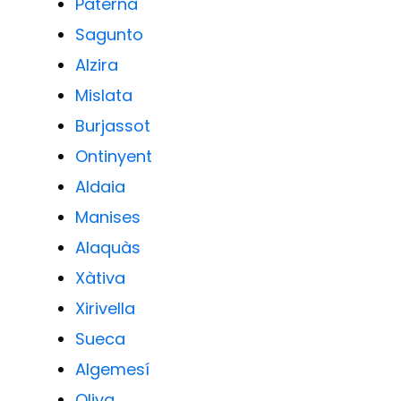
Paterna
Sagunto
Alzira
Mislata
Burjassot
Ontinyent
Aldaia
Manises
Alaquàs
Xàtiva
Xirivella
Sueca
Algemesí
Oliva