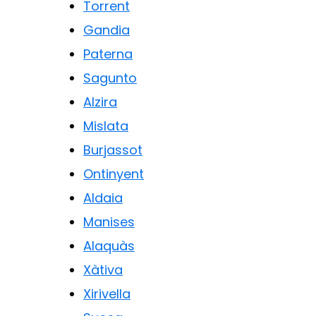
Torrent
Gandia
Paterna
Sagunto
Alzira
Mislata
Burjassot
Ontinyent
Aldaia
Manises
Alaquàs
Xàtiva
Xirivella