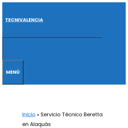
Saltar
al
TECNIVALENCIA
contenido
MENÚ
Inicio
»
Servicio Técnico Beretta
en Alaquàs