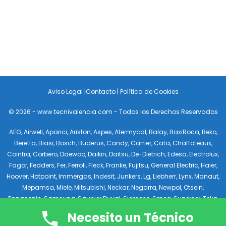
Aviso Legal
|
Contacto
|
Política de Cookies
© 2026 - www.tecnivalencia.com - Todos los Derechos Reservados
AEG
,
Airwell
,
Aparici
,
Ariston
,
Aspes
,
Atermycal
,
Balay
,
BaxiRoca
,
Beko
,
Beretta
,
Biasi
,
Bosch
,
Buderus
,
Candy
,
Carrier
,
Cata
,
Chaffoteaux
,
Cointra
,
Corbero
,
Daewoo
,
Daikin
,
Daitsu
,
De-Dietrich
,
Edesa
,
Electrolux
,
Fagor
,
Fedders
,
Fer
,
Ferroli
,
Fleck
,
Franke
,
Fujitsu
,
General Electric
,
Haier
,
Hoover
,
Hotpoint
,
Immergas
,
Indesit
,
Junkers
,
Lg
,
Liebherr
,
Lynx
,
Manaut
,
Mepamsa
,
Miele
,
Mitsubishi
,
Neckar
,
Negarra
,
Newpol
,
Otsein
,
Panasonic
,
Samsung
,
Saunier Duval
,
Siemens
,
Smeg
,
Superser
,
Teka
,
Tifell
,
Toshiba
,
Vaillant
,
Viessmann
,
Whirlpool
,
White Westinghouse
,
Necesito un Técnico
Zanussi