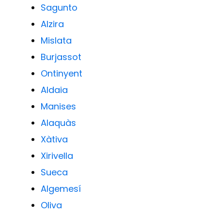
Sagunto
Alzira
Mislata
Burjassot
Ontinyent
Aldaia
Manises
Alaquàs
Xàtiva
Xirivella
Sueca
Algemesí
Oliva