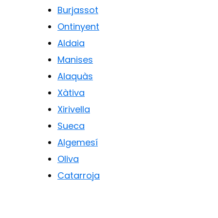
Burjassot
Ontinyent
Aldaia
Manises
Alaquàs
Xàtiva
Xirivella
Sueca
Algemesí
Oliva
Catarroja