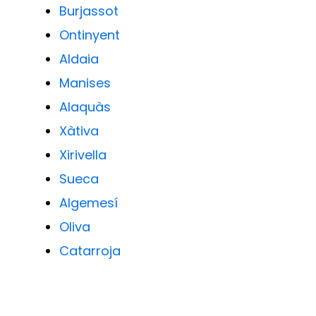
Burjassot
Ontinyent
Aldaia
Manises
Alaquàs
Xàtiva
Xirivella
Sueca
Algemesí
Oliva
Catarroja