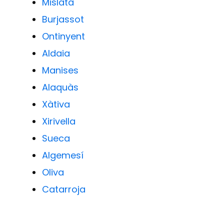
Mislata
Burjassot
Ontinyent
Aldaia
Manises
Alaquàs
Xàtiva
Xirivella
Sueca
Algemesí
Oliva
Catarroja