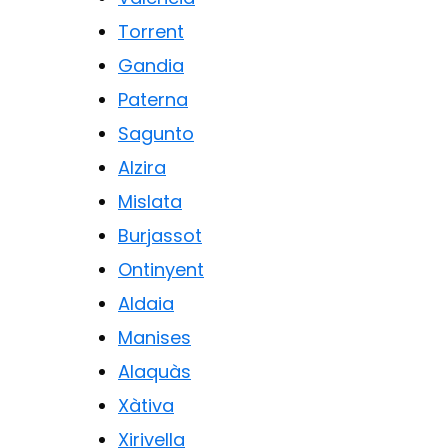
Torrent
Gandia
Paterna
Sagunto
Alzira
Mislata
Burjassot
Ontinyent
Aldaia
Manises
Alaquàs
Xàtiva
Xirivella