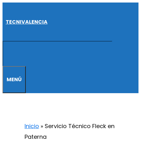
Saltar
al
TECNIVALENCIA
contenido
MENÚ
Inicio
»
Servicio Técnico Fleck en
Paterna