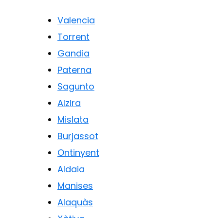
Valencia
Torrent
Gandia
Paterna
Sagunto
Alzira
Mislata
Burjassot
Ontinyent
Aldaia
Manises
Alaquàs