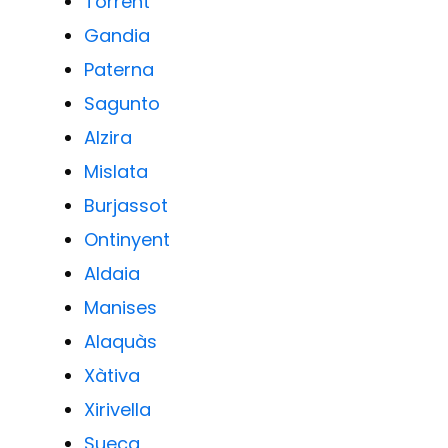
Torrent
Gandia
Paterna
Sagunto
Alzira
Mislata
Burjassot
Ontinyent
Aldaia
Manises
Alaquàs
Xàtiva
Xirivella
Sueca