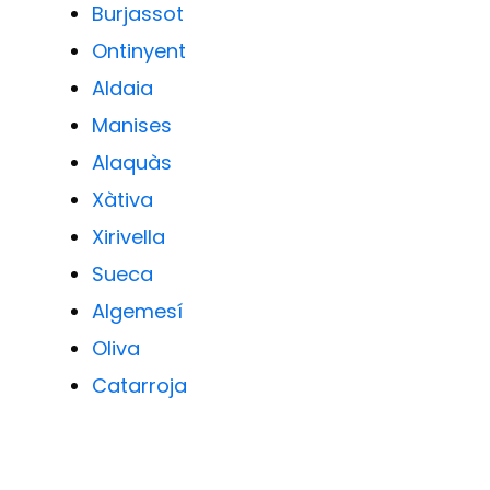
Burjassot
Ontinyent
Aldaia
Manises
Alaquàs
Xàtiva
Xirivella
Sueca
Algemesí
Oliva
Catarroja