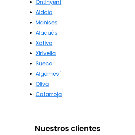
Ontinyent
Aldaia
Manises
Alaquàs
Xàtiva
Xirivella
Sueca
Algemesí
Oliva
Catarroja
Nuestros clientes