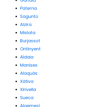
Gandia
Paterna
Sagunto
Alzira
Mislata
Burjassot
Ontinyent
Aldaia
Manises
Alaquàs
Xàtiva
Xirivella
Sueca
Algemesí